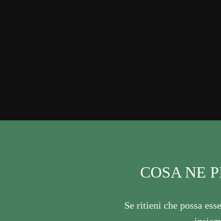
COSA NE P
Se ritieni che possa esse